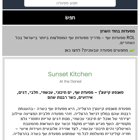
מסעדות בהוד השרון
ROL מסעדות שף - מדריך מסעדות שף המומלצות ביותר בישראל בכל
האזורים.
מחפשים מסעדה טבעונית? לחצו כאן
סאנסט קיטצ'ן – מסעדת שף, ים תיכוני, עכשווי, חלבי, דגים,
אירועים, כשר רבנות שהם
מסעדת סאנסט קיטצ׳ן הרצליה, היא מסעדת שף כשרה -בהשגחת
רבנות שהם במלון דניאל הרצליה. זוהי מסעדה חלבית המציעה שילוב
יצירתי של אוכל ים תיכוני עכשווי, מנות דגים טריות וחומרי גלם
מקומיים. השף מגיש תפריט מוקפד וכשר עם השראות מהמטבח
האיטלקי והים תיכוני עכשווי, לצד אווירה אלגנטית ושירות אישי –
חוויה קולינרית מושלמת לכל מי שמחפש מסעדת שף כשרה בהרצליה.